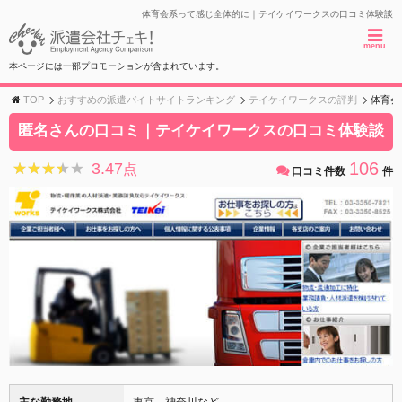
体育会系って感じ全体的に｜テイケイワークスの口コミ体験談
menu
本ページには一部プロモーションが含まれています。
TOP
おすすめの派遣バイトサイトランキング
テイケイワークスの評判
体育会
匿名さんの口コミ｜テイケイワークスの口コミ体験談
106
3.47
★★★★★
★★★★★
点
口コミ件数
件
主な勤務地
東京、神奈川など