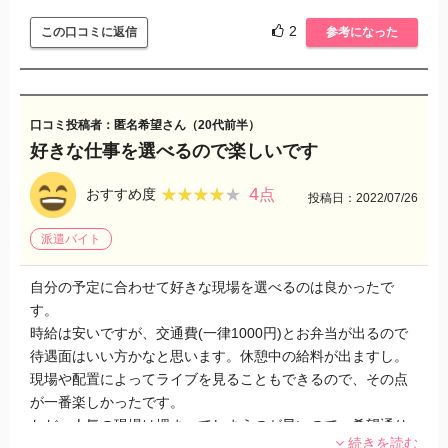
なのかもしれません。
2
この口コミに返信
参考になった
口コミ投稿者：匿名希望さん（20代前半）
好きな仕事を選べるので楽しいです
4
★★★★★
★★★★★
おすすめ度
点
投稿日：2022/07/26
派遣バイト
自分の予定に合わせて好きな現場を選べるのは良かったで
す。
時給は安いですが、交通費(一律1000円)とお弁当が出るので
待遇面はいい方かなと思います。休憩中の給料が出ますし。
現場や配置によってライブを見ることもできるので、その点
が一番楽しかったです。
ただ、人気の現場は埋まってしまうのが早いので、希望通り
続きを読む
に予定を立てられないこともあります。