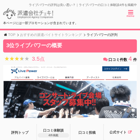
ライブパワーの評判は良い悪い？｜ライブパワーの口コミ体験談4件を掲載中
menu
本ページには一部プロモーションが含まれています。
TOP
おすすめの派遣バイトサイトランキング
ライブパワーの評判
3位ライブパワーの概要
4
3.5
★★★★★
★★★★★
点
口コミ件数
件
口コミ体験談
公式サイト
評判トップ
口コミ
投稿
4件掲載