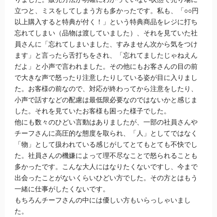
立つと、ミスをしてしまう方も多かったです。私も、「○○円
以上購入すると特典が付く！」という特典商品をレジに打ち
忘れてしまい（品物は渡していました）、それを見ていた社
員さんに「忘れてしまいました、すみません次から気をつけ
ます」と言ったら舌打ちをされ、「忘れてましたじゃねえん
だよ」と小声で言われました。その他にもお客さんの目の前
で大きな声で怒ったり注意したりしている姿が目に入りまし
た。お客様の前なので、対応が終わってから注意をしたり、
小声で話すなどの配慮は最低限必要なのではないかと感じま
した。それを見ていたお客様も困った様子でした。
他にも数々のひどい言動はありましたが、一部の社員さんや
チーフさんに高圧的な態度を取られ、「人」としてではなく
「物」として扱われている感じがしてとてもとても不快でし
た。社員さんの機嫌によって理不尽なことで怒られることも
多かったです。こんな大人にはなりたくないですし、今まで
出会ったことがないくらいひどい方でした。その方とはもう
一緒に仕事がしたくないです。
もちろんチーフさんの中には優しい方もいらっしゃいまし
た。