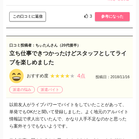
3
この口コミに返信
参考になった
口コミ投稿者：ちぃたんさん（20代後半）
立ち仕事できつかったけどスタッフとしてライ
ブを楽しめました
4
★★★★★
★★★★★
おすすめ度
点
投稿日：2018/11/16
派遣の悩み
派遣バイト
以前友人がライブパワーでバイトをしていたことがあって、
単発でもOKだと聞いて登録しました。よく地元のアルバイト
情報誌で求人出ていたんで、かなり人手不足なのかと思った
ら案外そうでもないようです。