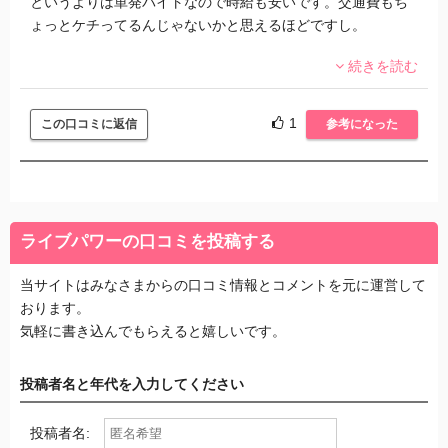
というよりは単発バイトなので時給も安いです。交通費もち
ょっとケチってるんじゃないかと思えるほどですし。
続きを読む
自分の場合は、会場の設営・撤去だったので本番ではやるこ
となしでした。完璧に肉体労働だったんで、初めて勤務した
翌日は筋肉痛や関節痛がひどかったです。それなりに有名な
1
この口コミに返信
参考になった
アーティストや初音ミクのような規模の大きなイベントだ
と、設営・撤去も使用するものが多くて時間がかかります。
予定以上に時間かかって夜中になったこともあります。食事
つきなのはありがたいんですけどね。
ライブパワーの口コミを投稿する
一番困ったのが、一度仕事申し込むとキャンセルできないん
当サイトはみなさまからの口コミ情報とコメントを元に運営して
ですよここ。一度だけインフルエンザで寝込んだときに連絡
おります。
したら、すごい嫌そうな声で仕方ないね、って休ませてもら
気軽に書き込んでもらえると嬉しいです。
えましたが……。
投稿者名と年代を入力してください
たまにバイトにドタキャンされたって愚痴っている社員もい
ます。スケジュール決まりにくい人はやめたほうがいいと思
投稿者名:
いますよ。