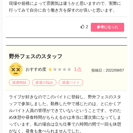
現場や規模によって雰囲気は違うかと思いますので、実際に
行ってみて自分に合う働き方を探すのが良いと思います。
2
参考になった
野外フェスのスタッフ
1
★★★★★
★★★★★
おすすめ度
点
投稿日：2022/08/07
派遣時給
派遣の悩み
派遣バイト
ライブが好きなのでこのバイトに登録し、野外フェスのスタ
ッフで参加しました。勤務した中で感じたのは、とにかくア
ルバイト人員の管理ができていないということです。そのた
め休憩や昼食時間がもらえるかは本当に運次第になってしま
っています。私の場合は立ち仕事で八時間の間で一回も休憩
がなく、昼食も食べられませんでした。