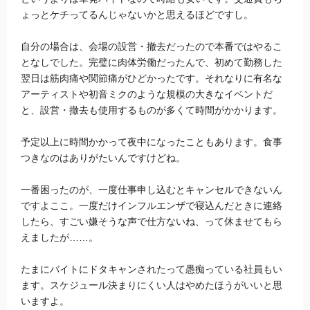
ょっとケチってるんじゃないかと思えるほどですし。
自分の場合は、会場の設営・撤去だったので本番ではやるこ
となしでした。完璧に肉体労働だったんで、初めて勤務した
翌日は筋肉痛や関節痛がひどかったです。それなりに有名な
アーティストや初音ミクのような規模の大きなイベントだ
と、設営・撤去も使用するものが多くて時間がかかります。
予定以上に時間かかって夜中になったこともあります。食事
つきなのはありがたいんですけどね。
一番困ったのが、一度仕事申し込むとキャンセルできないん
ですよここ。一度だけインフルエンザで寝込んだときに連絡
したら、すごい嫌そうな声で仕方ないね、って休ませてもら
えましたが……。
たまにバイトにドタキャンされたって愚痴っている社員もい
ます。スケジュール決まりにくい人はやめたほうがいいと思
いますよ。