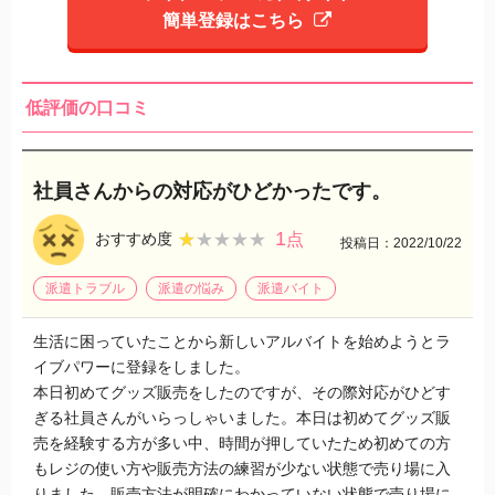
簡単登録はこちら
低評価の口コミ
社員さんからの対応がひどかったです。
1
★★★★★
★★★★★
おすすめ度
点
投稿日：2022/10/22
派遣トラブル
派遣の悩み
派遣バイト
生活に困っていたことから新しいアルバイトを始めようとラ
イブパワーに登録をしました。
本日初めてグッズ販売をしたのですが、その際対応がひどす
ぎる社員さんがいらっしゃいました。本日は初めてグッズ販
売を経験する方が多い中、時間が押していたため初めての方
もレジの使い方や販売方法の練習が少ない状態で売り場に入
りました。販売方法が明確にわかっていない状態で売り場に