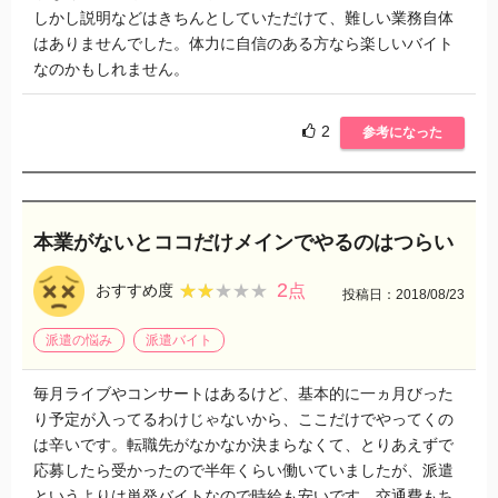
しかし説明などはきちんとしていただけて、難しい業務自体
はありませんでした。体力に自信のある方なら楽しいバイト
なのかもしれません。
2
参考になった
本業がないとココだけメインでやるのはつらい
2
★★★★★
★★★★★
おすすめ度
点
投稿日：2018/08/23
派遣の悩み
派遣バイト
毎月ライブやコンサートはあるけど、基本的に一ヵ月びった
り予定が入ってるわけじゃないから、ここだけでやってくの
は辛いです。転職先がなかなか決まらなくて、とりあえずで
応募したら受かったので半年くらい働いていましたが、派遣
というよりは単発バイトなので時給も安いです。交通費もち