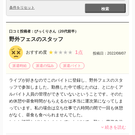
条件をリセット
検索
口コミ投稿者：びっくりさん（20代前半）
野外フェスのスタッフ
1
★★★★★
★★★★★
おすすめ度
点
投稿日：2022/08/07
派遣時給
派遣の悩み
派遣バイト
ライブが好きなのでこのバイトに登録し、野外フェスのスタ
ッフで参加しました。勤務した中で感じたのは、とにかくア
ルバイト人員の管理ができていないということです。そのた
め休憩や昼食時間がもらえるかは本当に運次第になってしま
っています。私の場合は立ち仕事で八時間の間で一回も休憩
がなく、昼食も食べられませんでした。
しかし説明などはきちんとしていただけて、難しい業務自体
続きを読む
はありませんでした。体力に自信のある方なら楽しいバイト