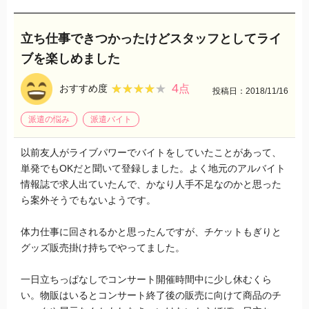
立ち仕事できつかったけどスタッフとしてライ
ブを楽しめました
4
★★★★★
★★★★★
おすすめ度
点
投稿日：2018/11/16
派遣の悩み
派遣バイト
以前友人がライブパワーでバイトをしていたことがあって、
単発でもOKだと聞いて登録しました。よく地元のアルバイト
情報誌で求人出ていたんで、かなり人手不足なのかと思った
ら案外そうでもないようです。
体力仕事に回されるかと思ったんですが、チケットもぎりと
グッズ販売掛け持ちでやってました。
一日立ちっぱなしでコンサート開催時間中に少し休むくら
い。物販はいるとコンサート終了後の販売に向けて商品のチ