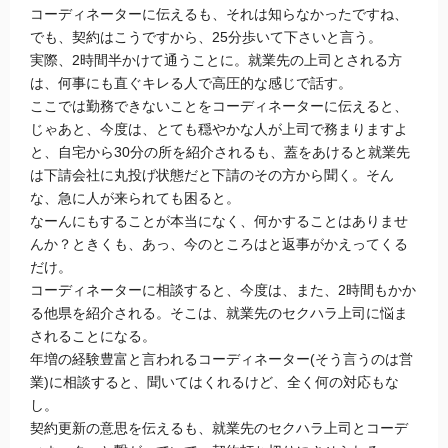
コーディネーターに伝えるも、それは知らなかったですね、
でも、契約はこうですから、25分歩いて下さいと言う。
実際、2時間半かけて通うことに。就業先の上司とされる方
は、何事にも直ぐキレる人で高圧的な感じで話す。
ここでは勤務できないことをコーディネーターに伝えると、
じゃあと、今度は、とても穏やかな人が上司で務まりますよ
と、自宅から30分の所を紹介されるも、蓋をあけると就業先
は下請会社に丸投げ状態だと下請のその方から聞く。そん
な、急に人が来られても困ると。
なーんにもすることが本当になく、何かすることはありませ
んか？ときくも、あっ、今のところはと返事がかえってくる
だけ。
コーディネーターに相談すると、今度は、また、2時間もかか
る他県を紹介される。そこは、就業先のセクハラ上司に悩ま
されることになる。
年増の経験豊富と言われるコーディネーター(そう言うのは営
業)に相談すると、聞いてはくれるけど、全く何の対応もな
し。
契約更新の意思を伝えるも、就業先のセクハラ上司とコーデ