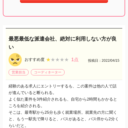
最悪最低な派遣会社、絶対に利用しない方が良
い
1
★★★★★
★★★★★
おすすめ度
点
投稿日：2022/04/15
営業担当
コーディネーター
経験のある求人にエントリーするも、この案件は他の人で話
が進んでいると断られる。
よく似た案件を3件紹介されるも、自宅から2時間もかかると
ころを紹介される。
そこは、最寄駅から25分も歩く就業場所。就業先の方に聞く
と、もう一駅先で降りると、バスがあると、バス停から2分く
らいだと。