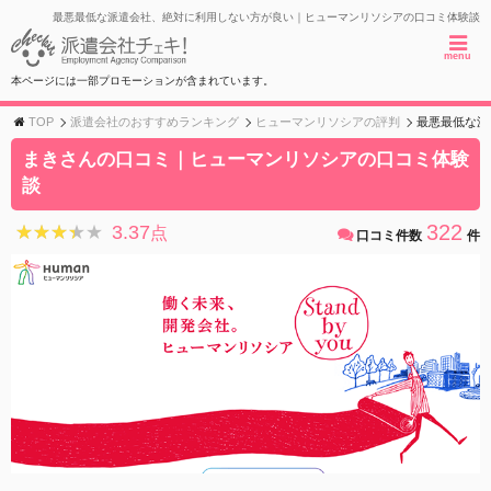
最悪最低な派遣会社、絶対に利用しない方が良い｜ヒューマンリソシアの口コミ体験談
menu
本ページには一部プロモーションが含まれています。
TOP
派遣会社のおすすめランキング
ヒューマンリソシアの評判
最悪最低な派
まきさんの口コミ｜ヒューマンリソシアの口コミ体験
談
322
3.37
★★★★★
★★★★★
点
口コミ件数
件