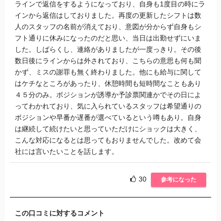
ラインで返信をするようになっており、自身も1度目の時にラ
インから返信はしておりました。再度の更新したシフトは数
人のスタッフの名前が消えており、意図が分からず自身もシ
フト通りに休みになったのだと思い、当日は出勤せずにいま
した。しばらくし、連絡がありましたが一度っきり。その後
数日後にラインからは外されており、こちらの意思も何も聞
かず、ミスの謝罪も無く終わりました。他にも給与に関して
はケチなところがあったり、休憩時間も短時間なこともあり
４５分のみ。ボジションが誘導か予診票関連かでその日によ
ってわかれており、気に入られているスタッフは希望通りの
ボジションや早番か遅番が選べているという噂もあり。自身
は継続して続けたいと思っていただけにショックは大きく、
こんな対応になるとは思ってもおりませんでした。改めて会
社には言いたいことを話します。
30
参考になった
この口コミに対するコメント