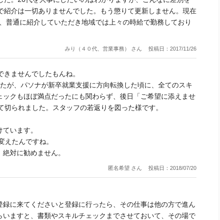
代で紹介は一切ありませんでした。もう懲りて更新しません。現在
り、普通に紹介していただき地域では上々の時給で勤務しており
みり（４０代、営業事務） さん
投稿日：2017/11/26
できませんでしたもんね。
したが、パソナが新卒就業支援に方向転換した頃に、全てのスキ
ェックもほぼ満点だったにも関わらず、後日「ご希望に添えませ
れて切られました。スタッフの若返りを図った様です。
けています。
へ変えたんですね。
、絶対に勧めません。
匿名希望 さん
投稿日：2018/07/20
登録に来てくださいと登録に行ったら、その仕事は他の方で進ん
らいますと、書類やスキルチェックまでさせておいて、その場で