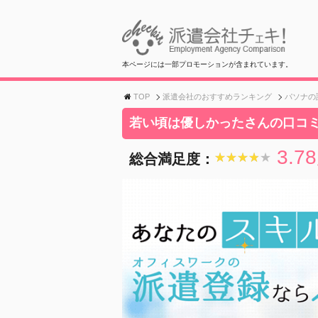
本ページには一部プロモーションが含まれています。
TOP
派遣会社のおすすめランキング
パソナの
若い頃は優しかったさんの口コ
3.78
総合満足度：
★★★★★
★★★★★