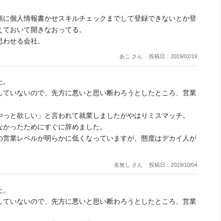
。
類に個人情報書かせスキルチェックまでして登録できないとか登
えておいて開きなおってる。
思わせる会社。
あこ さん
投稿日：2019/02/19
た。
していないので、先方に悪いと思い断わろうとしたところ、営業
やっと欲しい」と言われて就業しましたがやはりミスマッチ。
なかったためにすぐに辞めました。
の営業レベルが明らかに低くなっていますが、態度はデカイ人が
名無し さん
投稿日：2019/10/04
た。
していないので、先方に悪いと思い断わろうとしたところ、営業