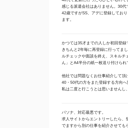
感じる派遣会社はありません。30
42歳ですがSS、アデに登録してお
ます。
かつては35才までの人しか初回登録
きちんと2年毎に再登録に行ってま
ルチェックや面談を終え、スキルチ
ん」とA4半分の紙一枚送り付けら
他社では問題なくお仕事紹介して頂
40・50代の方をまた登録する方向
私は二度と行こうとは思いませんし
パソナ、対応最悪です。
求人サイトからエントリーしたら、
でますから別の仕事を紹介させても