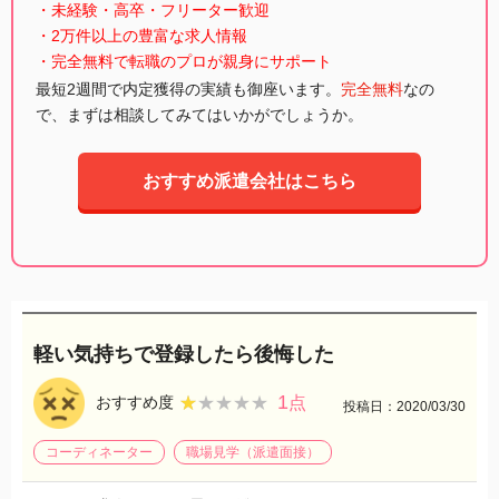
・未経験・高卒・フリーター歓迎
・2万件以上の豊富な求人情報
・完全無料で転職のプロが親身にサポート
最短2週間で内定獲得の実績も御座います。
完全無料
なの
で、まずは相談してみてはいかがでしょうか。
おすすめ派遣会社はこちら
軽い気持ちで登録したら後悔した
1
★★★★★
★★★★★
おすすめ度
点
投稿日：2020/03/30
コーディネーター
職場見学（派遣面接）