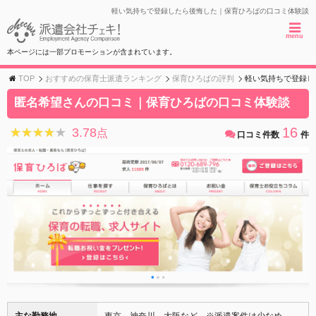
軽い気持ちで登録したら後悔した｜保育ひろばの口コミ体験談
menu
本ページには一部プロモーションが含まれています。
TOP
おすすめの保育士派遣ランキング
保育ひろばの評判
軽い気持ちで登録し
匿名希望さんの口コミ｜保育ひろばの口コミ体験談
16
3.78
★★★★★
★★★★★
点
口コミ件数
件
主な勤務地
東京、神奈川、大阪など ※派遣案件は少なめ