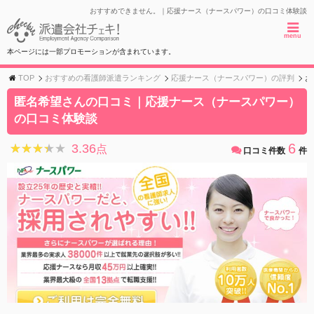
おすすめできません。｜応援ナース（ナースパワー）の口コミ体験談
menu
本ページには一部プロモーションが含まれています。
TOP
おすすめの看護師派遣ランキング
応援ナース（ナースパワー）の評判
お
匿名希望さんの口コミ｜応援ナース（ナースパワー）
の口コミ体験談
6
3.36
★★★★★
★★★★★
点
口コミ件数
件