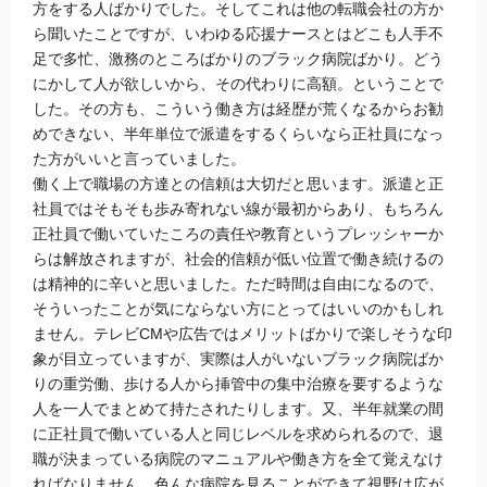
方をする人ばかりでした。そしてこれは他の転職会社の方か
ら聞いたことですが、いわゆる応援ナースとはどこも人手不
足で多忙、激務のところばかりのブラック病院ばかり。どう
にかして人が欲しいから、その代わりに高額。ということで
した。その方も、こういう働き方は経歴が荒くなるからお勧
めできない、半年単位で派遣をするくらいなら正社員になっ
た方がいいと言っていました。
働く上で職場の方達との信頼は大切だと思います。派遣と正
社員ではそもそも歩み寄れない線が最初からあり、もちろん
正社員で働いていたころの責任や教育というプレッシャーか
らは解放されますが、社会的信頼が低い位置で働き続けるの
は精神的に辛いと思いました。ただ時間は自由になるので、
そういったことが気にならない方にとってはいいのかもしれ
ません。テレビCMや広告ではメリットばかりで楽しそうな印
象が目立っていますが、実際は人がいないブラック病院ばか
りの重労働、歩ける人から挿管中の集中治療を要するような
人を一人でまとめて持たされたりします。又、半年就業の間
に正社員で働いている人と同じレベルを求められるので、退
職が決まっている病院のマニュアルや働き方を全て覚えなけ
ればなりません。色んな病院を見ることができて視野は広が