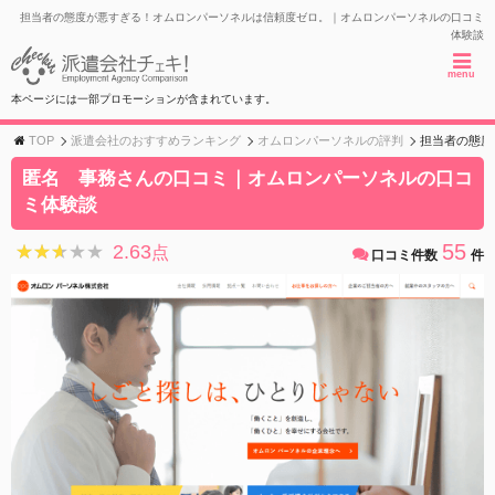
担当者の態度が悪すぎる！オムロンパーソネルは信頼度ゼロ。｜オムロンパーソネルの口コミ
体験談
menu
本ページには一部プロモーションが含まれています。
TOP
派遣会社のおすすめランキング
オムロンパーソネルの評判
担当者の態度
匿名 事務さんの口コミ｜オムロンパーソネルの口コ
ミ体験談
55
2.63
★★★★★
★★★★★
点
口コミ件数
件