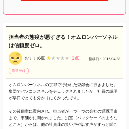
担当者の態度が悪すぎる！オムロンパーソネル
は信頼度ゼロ。
1
★★★★★
★★★★★
おすすめ度
点
投稿日：2015/04/28
派遣登録
オムロンパーソネルの京都で行われた登録会に行きました。
集団でパソコンスキルをチェックされましたが、社員の説明
が早口でとても分かりにくかったです。
その後個室に案内され、担当者が一つ一つの会社の退職理由
まで、事細かに聞かれました。別室（バックヤードのような
ところ）からは、他の社員達の笑い声や話す声がずっと聞こ