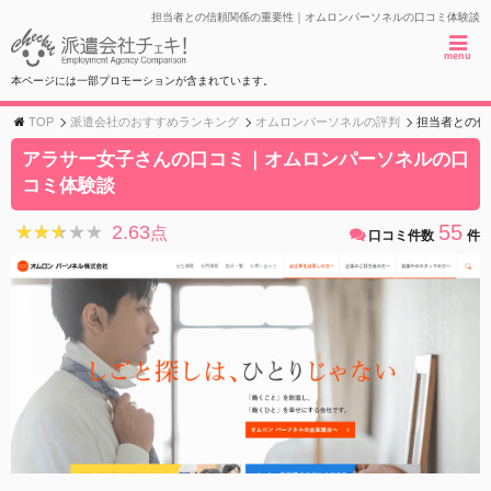
担当者との信頼関係の重要性｜オムロンパーソネルの口コミ体験談
menu
本ページには一部プロモーションが含まれています。
TOP
派遣会社のおすすめランキング
オムロンパーソネルの評判
担当者との信
アラサー女子さんの口コミ｜オムロンパーソネルの口
コミ体験談
55
2.63
★★★★★
★★★★★
点
口コミ件数
件