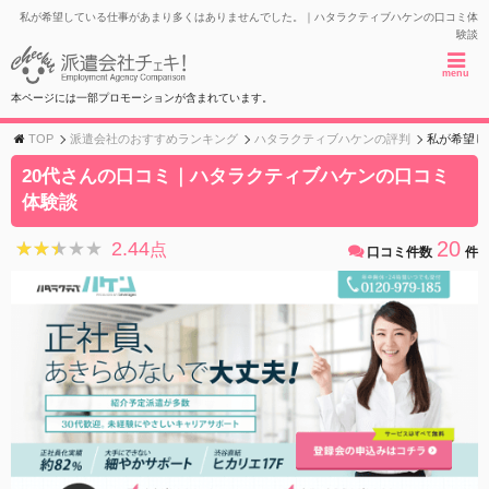
私が希望している仕事があまり多くはありませんでした。｜ハタラクティブハケンの口コミ体
験談
menu
本ページには一部プロモーションが含まれています。
TOP
派遣会社のおすすめランキング
ハタラクティブハケンの評判
私が希望し
20代さんの口コミ｜ハタラクティブハケンの口コミ
体験談
20
2.44
★★★★★
★★★★★
点
口コミ件数
件