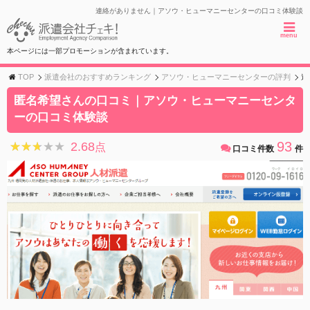
連絡がありません｜アソウ・ヒューマニーセンターの口コミ体験談
menu
本ページには一部プロモーションが含まれています。
TOP
派遣会社のおすすめランキング
アソウ・ヒューマニーセンターの評判
連
匿名希望さんの口コミ｜アソウ・ヒューマニーセンタ
ーの口コミ体験談
93
2.68
★★★★★
★★★★★
点
口コミ件数
件