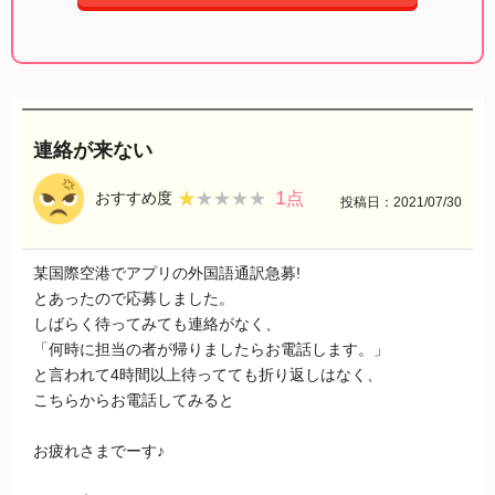
連絡が来ない
1
★★★★★
★★★★★
おすすめ度
点
投稿日：2021/07/30
某国際空港でアプリの外国語通訳急募!
とあったので応募しました。
しばらく待ってみても連絡がなく、
「何時に担当の者が帰りましたらお電話します。」
と言われて4時間以上待ってても折り返しはなく、
こちらからお電話してみると
お疲れさまでーす♪