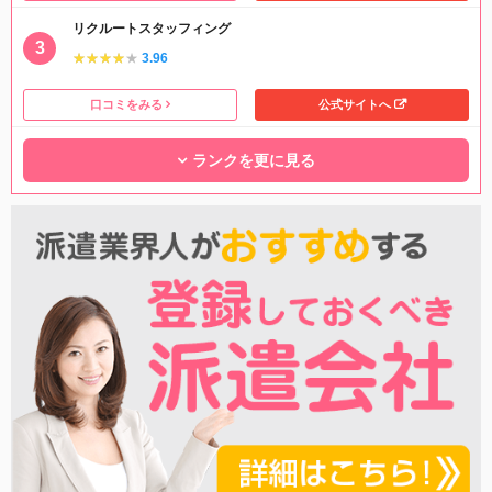
リクルートスタッフィング
★★★★★
★★★★★
3.96
口コミをみる
公式サイトへ
ランクを更に見る