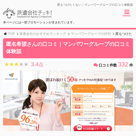
星もつけたくない｜マンパワーグループの口コミ体験談
menu
本ページには一部プロモーションが含まれています。
TOP
派遣会社のおすすめランキング
マンパワーグループの評判
星もつけたく
匿名希望さんの口コミ｜マンパワーグループの口コミ
体験談
332
3.4
★★★★★
★★★★★
点
口コミ件数
件