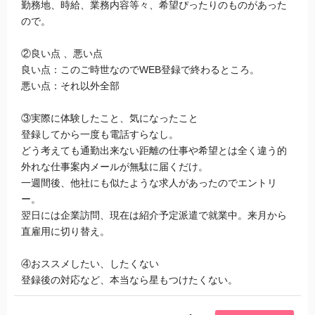
勤務地、時給、業務内容等々、希望ぴったりのものがあった
ので。
②良い点 、悪い点
良い点：このご時世なのでWEB登録で終わるところ。
悪い点：それ以外全部
③実際に体験したこと、気になったこと
登録してから一度も電話すらなし。
どう考えても通勤出来ない距離の仕事や希望とは全く違う的
外れな仕事案内メールが無駄に届くだけ。
一週間後、他社にも似たような求人があったのでエントリ
ー。
翌日には企業訪問、現在は紹介予定派遣で就業中。来月から
直雇用に切り替え。
④おススメしたい、したくない
登録後の対応など、本当なら星もつけたくない。