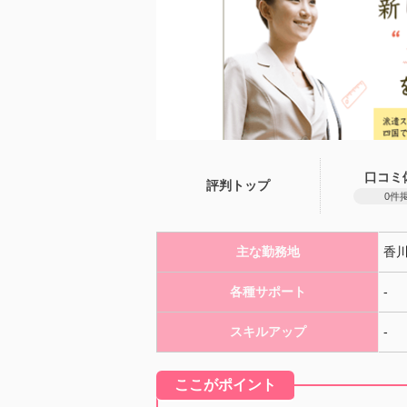
口コミ
評判トップ
0件
主な勤務地
香
各種サポート
-
スキルアップ
-
ここがポイント