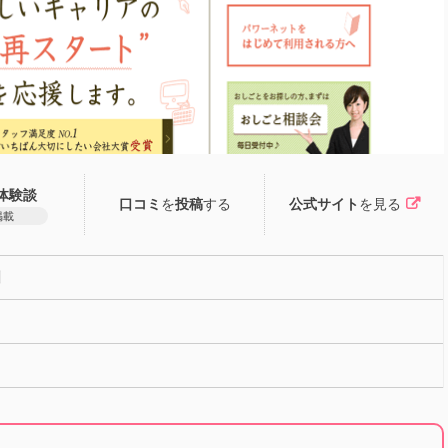
体験談
口コミ
を
投稿
する
公式サイト
を見る
掲載
川