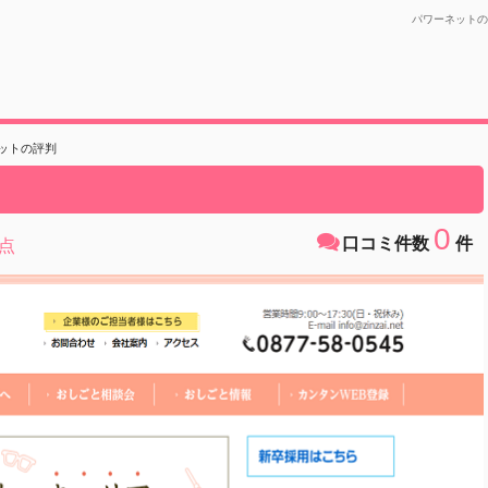
パワーネットの
ットの評判
0
口コミ件数
件
点