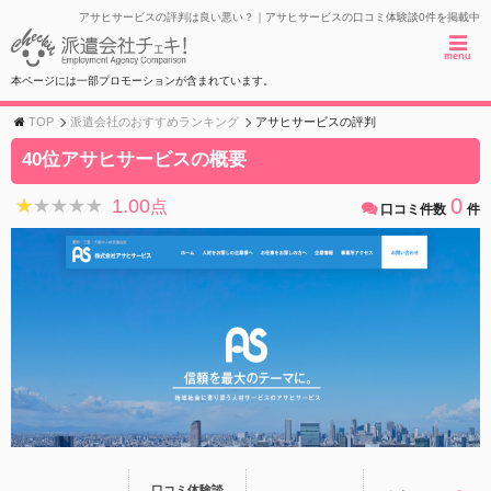
アサヒサービスの評判は良い悪い？｜アサヒサービスの口コミ体験談0件を掲載中
menu
本ページには一部プロモーションが含まれています。
TOP
派遣会社のおすすめランキング
アサヒサービスの評判
40位アサヒサービスの概要
0
1.00
★★★★★
★★★★★
点
口コミ件数
件
口コミ体験談