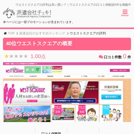
ウエストスクエアの評判は良い悪い？｜ウエストスクエアの口コミ体験談0件を掲載中
menu
本ページには一部プロモーションが含まれています。
TOP
派遣会社のおすすめランキング
ウエストスクエアの評判
40位ウエストスクエアの概要
0
1.00
★★★★★
★★★★★
点
口コミ件数
件
口コミ体験談