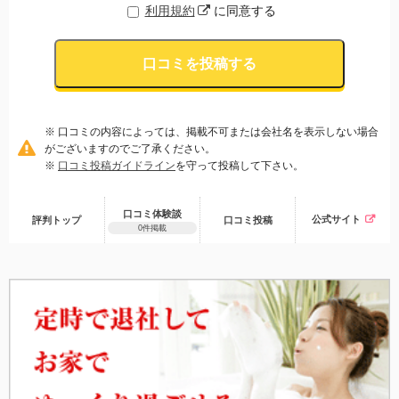
利用規約
に同意する
口コミを投稿する
※ 口コミの内容によっては、掲載不可または会社名を表示しない場合
がございますのでご了承ください。
※
口コミ投稿ガイドライン
を守って投稿して下さい。
口コミ体験談
公式サイト
評判トップ
口コミ
投稿
0件掲載