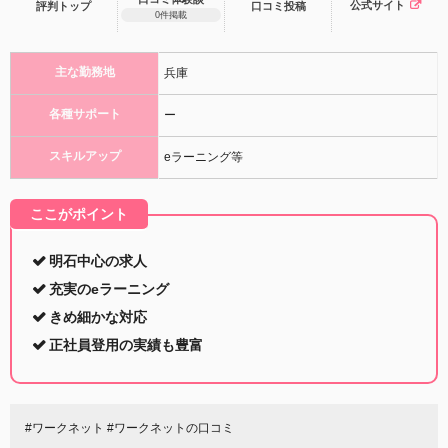
公式サイト
評判トップ
口コミ
投稿
0件掲載
主な勤務地
兵庫
各種サポート
ー
スキルアップ
eラーニング等
ここがポイント
明石中心の求人
充実のeラーニング
きめ細かな対応
正社員登用の実績も豊富
#ワークネット #ワークネットの口コミ