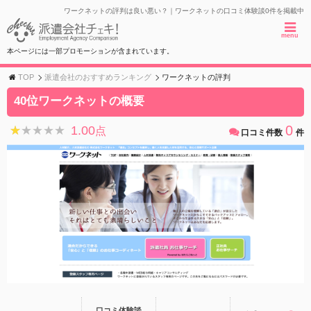
ワークネットの評判は良い悪い？｜ワークネットの口コミ体験談0件を掲載中
menu
本ページには一部プロモーションが含まれています。
TOP
派遣会社のおすすめランキング
ワークネットの評判
40位ワークネットの概要
0
1.00
★★★★★
★★★★★
点
口コミ件数
件
口コミ体験談