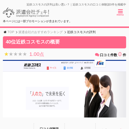
近鉄コスモスの評判は良い悪い？｜近鉄コスモスの口コミ体験談0件を掲載中
menu
本ページには一部プロモーションが含まれています。
TOP
派遣会社のおすすめランキング
近鉄コスモスの評判
40位近鉄コスモスの概要
0
1.00
★★★★★
★★★★★
点
口コミ件数
件
口コミ体験談