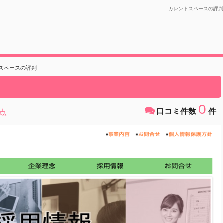
カレントスペースの評判
スペースの評判
0
口コミ件数
件
点