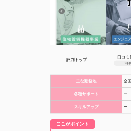
口コミ
評判トップ
0件
主な勤務地
全
各種サポート
ー
スキルアップ
ー
ここがポイント