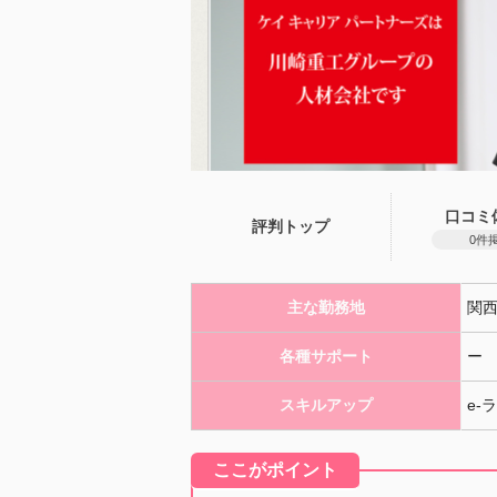
口コミ
評判トップ
0件
主な勤務地
関
各種サポート
ー
スキルアップ
e-
ここがポイント