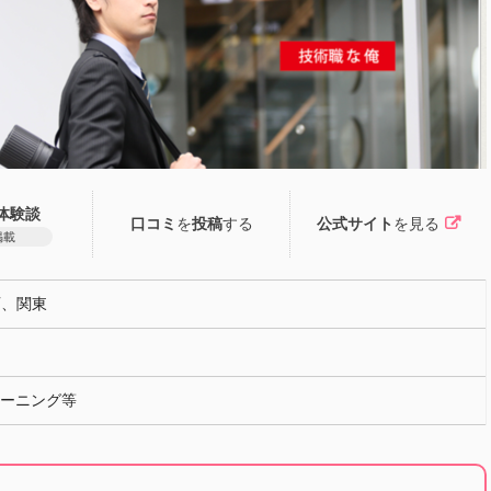
体験談
口コミ
を
投稿
する
公式サイト
を見る
掲載
西、関東
ラーニング等