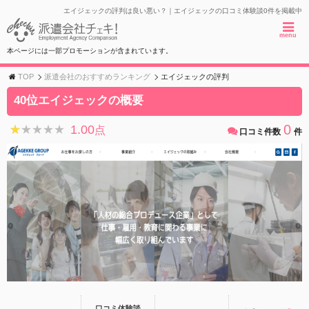
エイジェックの評判は良い悪い？｜エイジェックの口コミ体験談0件を掲載中
menu
本ページには一部プロモーションが含まれています。
TOP
派遣会社のおすすめランキング
エイジェックの評判
40位エイジェックの概要
0
1.00
★★★★★
★★★★★
点
口コミ件数
件
口コミ体験談