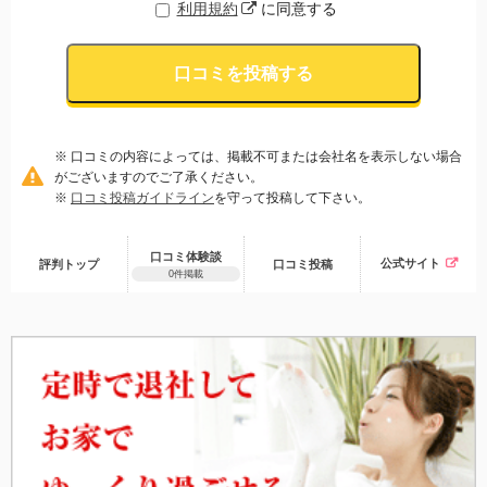
利用規約
に同意する
口コミを投稿する
※ 口コミの内容によっては、掲載不可または会社名を表示しない場合
がございますのでご了承ください。
※
口コミ投稿ガイドライン
を守って投稿して下さい。
口コミ体験談
公式サイト
評判トップ
口コミ
投稿
0件掲載