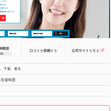
体験談
口コミ
を
投稿
する
公式サイト
を見る
掲載
城、千葉、東京
居支援制度