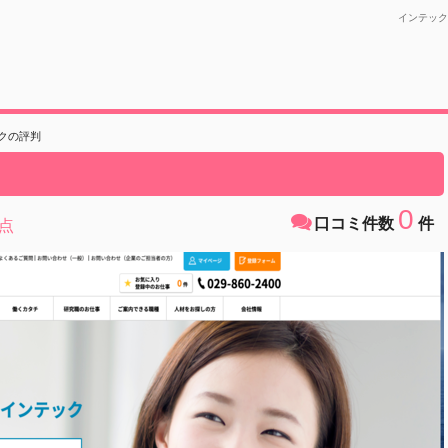
インテック
クの評判
0
口コミ件数
件
点