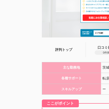
口コミ
評判トップ
0件
主な勤務地
茨
各種サポート
転
スキルアップ
ー
ここがポイント