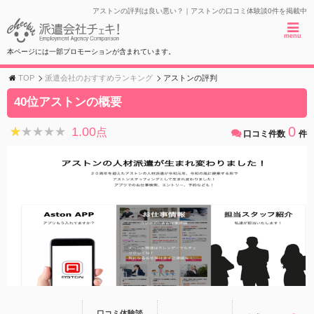
アストンの評判は良い悪い？｜アストンの口コミ体験談0件を掲載中
menu
本ページには一部プロモーションが含まれています。
TOP
派遣会社のおすすめランキング
アストンの評判
40位アストンの概要
0
1.00
★★★★★
★★★★★
点
口コミ件数
件
口コミ体験談