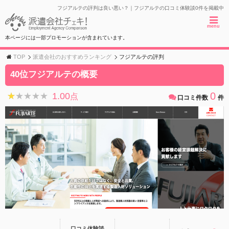
フジアルテの評判は良い悪い？｜フジアルテの口コミ体験談0件を掲載中
menu
本ページには一部プロモーションが含まれています。
TOP
派遣会社のおすすめランキング
フジアルテの評判
40位フジアルテの概要
0
1.00
★★★★★
★★★★★
点
口コミ件数
件
口コミ体験談