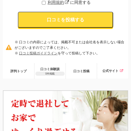
利用規約
に同意する
口コミを投稿する
※ 口コミの内容によっては、掲載不可または会社名を表示しない場合
がございますのでご了承ください。
※
口コミ投稿ガイドライン
を守って投稿して下さい。
口コミ体験談
公式サイト
評判トップ
口コミ
投稿
0件掲載