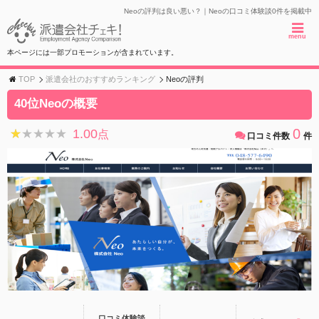
Neoの評判は良い悪い？｜Neoの口コミ体験談0件を掲載中
menu
本ページには一部プロモーションが含まれています。
TOP
派遣会社のおすすめランキング
Neoの評判
40位Neoの概要
0
1.00
★★★★★
★★★★★
点
口コミ件数
件
口コミ体験談