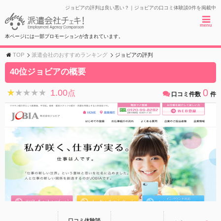
ジョビアの評判は良い悪い？｜ジョビアの口コミ体験談0件を掲載中
menu
本ページには一部プロモーションが含まれています。
TOP
派遣会社のおすすめランキング
ジョビアの評判
40位ジョビアの概要
0
1.00
★★★★★
★★★★★
点
口コミ件数
件
口コミ体験談