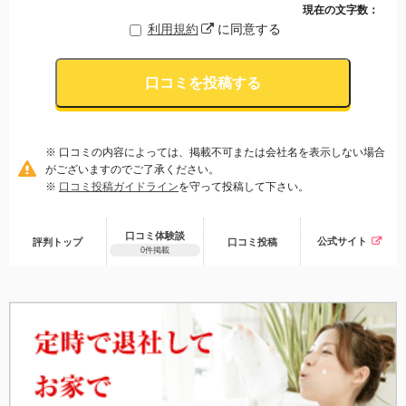
現在の文字数：
利用規約
に同意する
口コミを投稿する
※ 口コミの内容によっては、掲載不可または会社名を表示しない場合
がございますのでご了承ください。
※
口コミ投稿ガイドライン
を守って投稿して下さい。
口コミ体験談
公式サイト
評判トップ
口コミ
投稿
0件掲載