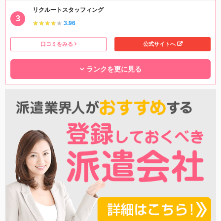
リクルートスタッフィング
★★★★★
★★★★★
3.96
口コミをみる
公式サイトへ
ランクを更に見る