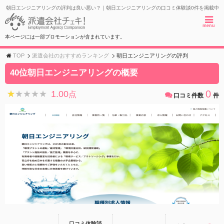
朝日エンジニアリングの評判は良い悪い？｜朝日エンジニアリングの口コミ体験談0件を掲載中
menu
本ページには一部プロモーションが含まれています。
TOP
派遣会社のおすすめランキング
朝日エンジニアリングの評判
40位朝日エンジニアリングの概要
0
1.00
★★★★★
★★★★★
点
口コミ件数
件
口コミ体験談