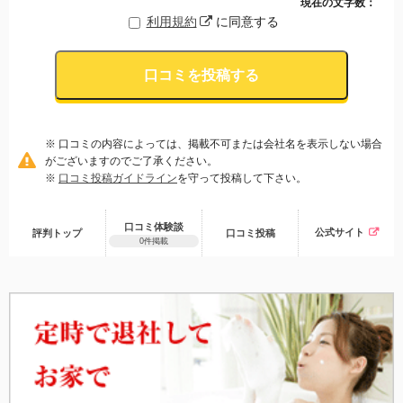
現在の文字数：
利用規約
に同意する
口コミを投稿する
※ 口コミの内容によっては、掲載不可または会社名を表示しない場合
がございますのでご了承ください。
※
口コミ投稿ガイドライン
を守って投稿して下さい。
口コミ体験談
公式サイト
評判トップ
口コミ
投稿
0件掲載