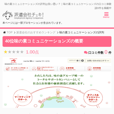
味の素コミュニケーションズの評判は良い悪い？｜味の素コミュニケーションズの口コミ体験
談0件を掲載中
menu
本ページには一部プロモーションが含まれています。
TOP
派遣会社のおすすめランキング
味の素コミュニケーションズの評判
40位味の素コミュニケーションズの概要
0
1.00
★★★★★
★★★★★
点
口コミ件数
件