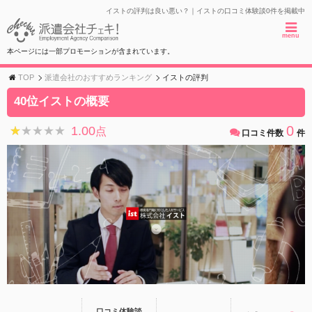
イストの評判は良い悪い？｜イストの口コミ体験談0件を掲載中
menu
本ページには一部プロモーションが含まれています。
TOP
派遣会社のおすすめランキング
イストの評判
40位イストの概要
0
1.00
★★★★★
★★★★★
点
口コミ件数
件
口コミ体験談