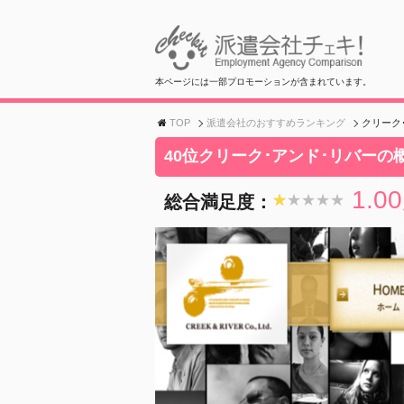
本ページには一部プロモーションが含まれています。
TOP
派遣会社のおすすめランキング
クリーク
40位クリーク･アンド･リバーの
1.00
総合満足度：
★★★★★
★★★★★