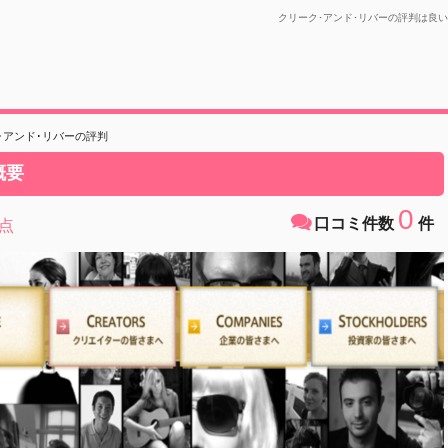
クリーク･アンド･リバーの評判は良
･アンド･リバーの評判
概要
0
口コミ件数
件
点