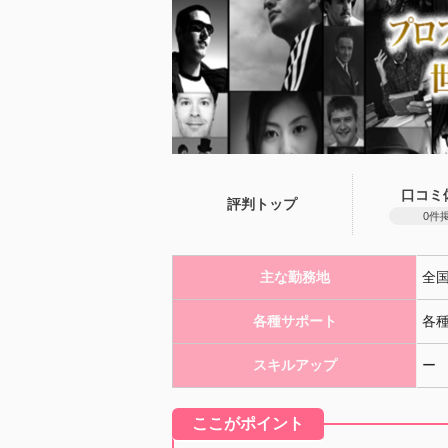
口コミ
評判トップ
0件
主な勤務地
全
各種サポート
各
スキルアップ
ー
ここがポイント