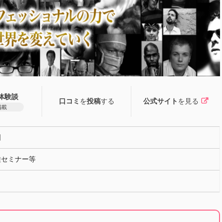
体験談
口コミ
を
投稿
する
公式サイト
を見る
掲載
国
種セミナー等