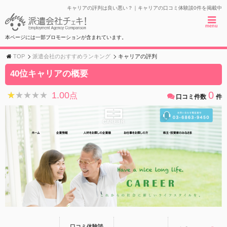
キャリアの評判は良い悪い？｜キャリアの口コミ体験談0件を掲載中
menu
本ページには一部プロモーションが含まれています。
TOP
派遣会社のおすすめランキング
キャリアの評判
40位キャリアの概要
0
1.00
★★★★★
★★★★★
点
口コミ件数
件
口コミ体験談