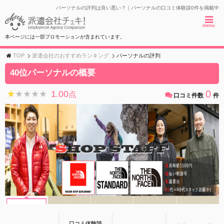
パーソナルの評判は良い悪い？｜パーソナルの口コミ体験談0件を掲載中
menu
本ページには一部プロモーションが含まれています。
TOP
派遣会社のおすすめランキング
パーソナルの評判
40位パーソナルの概要
0
1.00
★★★★★
★★★★★
点
口コミ件数
件
口コミ体験談