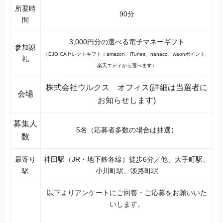
所要時
90分
間
3,000円分の選べる電子マネーギフト
参加謝
（EJOICAセレクトギフト：amazon、iTunes、nanaco、waonポイント、
礼
楽天エディから選べます）
株式会社ウルクス オフィス(詳細は当選者に
会場
お知らせします)
募集人
5名（応募者多数の場合は抽選）
数
最寄り
神田駅（JR・地下鉄各線）徒歩6分／他、大手町駅、
駅
小川町駅、淡路町駅
以下よりアンケートにご回答・ご応募をお願いいた
いします。