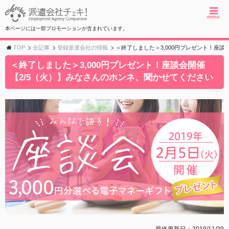
menu
本ページには一部プロモーションが含まれています。
TOP
全記事
登録派遣会社の情報
＜終了しました＞3,000円プレゼント！座談
＜終了しました＞3,000円プレゼント！座談会開催
【2/5（火）】みなさんのホンネ、聞かせてください
最終更新日：2019/11/29