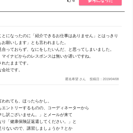
6
参考になった
ことになったのに「紹介できるお仕事はありません」とはっきり
もお願いします」とも言われました。
見合っておらず、なにをしたいんだ、と思ってしまいました。
、マイナビからのレスポンスは無いか遅いですね。
されたままです。
な会社です。
匿名希望 さん
投稿日：2019/04/08
言われても、ほったらかし。
もエントリーするものの、コーディネーターから
申し訳ございません。」とメールが来て
なり「健康保険証返還してください。」と
足りないので、講習しましょうか？とか