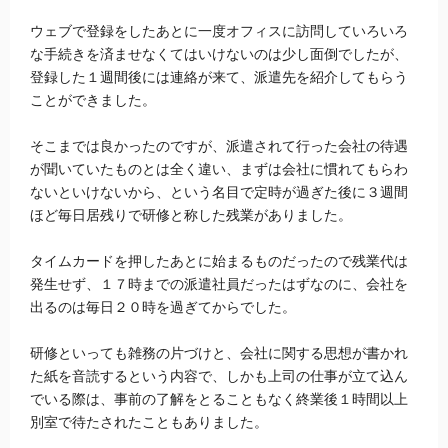
ウェブで登録をしたあとに一度オフィスに訪問していろいろ
な手続きを済ませなくてはいけないのは少し面倒でしたが、
登録した１週間後には連絡が来て、派遣先を紹介してもらう
ことができました。
そこまでは良かったのですが、派遣されて行った会社の待遇
が聞いていたものとは全く違い、まずは会社に慣れてもらわ
ないといけないから、という名目で定時が過ぎた後に３週間
ほど毎日居残りで研修と称した残業がありました。
タイムカードを押したあとに始まるものだったので残業代は
発生せず、１７時までの派遣社員だったはずなのに、会社を
出るのは毎日２０時を過ぎてからでした。
研修といっても雑務の片づけと、会社に関する思想が書かれ
た紙を音読するという内容で、しかも上司の仕事が立て込ん
でいる際は、事前の了解をとることもなく終業後１時間以上
別室で待たされたこともありました。