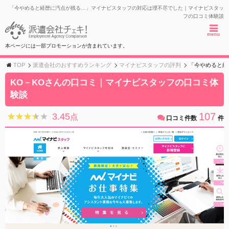
「今やめると経歴に汚点が残る…」マイナビスタッフの対応は理不尽でした｜マイナビスタッ
フの口コミ体験談
menu
本ページには一部プロモーションが含まれています。
TOP
派遣会社のおすすめランキング
マイナビスタッフの評判
「今やめると経
KO－KOさんの口コミ｜マイナビスタッフの口コミ体
験談
107
3.45
★★★★★
★★★★★
点
口コミ件数
件