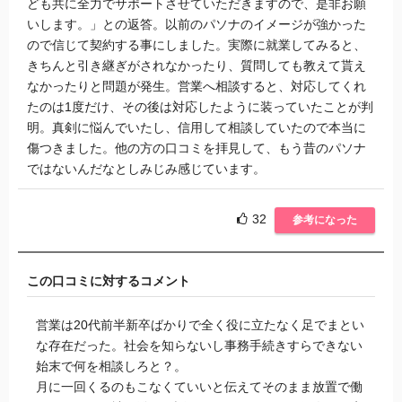
ども共に全力でサポートさせていただきますので、是非お願
いします。」との返答。以前のパソナのイメージが強かった
ので信じて契約する事にしました。実際に就業してみると、
きちんと引き継ぎがされなかったり、質問しても教えて貰え
なかったりと問題が発生。営業へ相談すると、対応してくれ
たのは1度だけ、その後は対応したように装っていたことが判
明。真剣に悩んでいたし、信用して相談していたので本当に
傷つきました。他の方の口コミを拝見して、もう昔のパソナ
ではないんだなとしみじみ感じています。
32
参考になった
この口コミに対するコメント
営業は20代前半新卒ばかりで全く役に立たなく足でまとい
な存在だった。社会を知らないし事務手続きすらできない
始末で何を相談しろと？。
月に一回くるのもこなくていいと伝えてそのまま放置で働