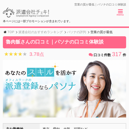
営業の質が最低｜パソナの口コミ体験談
menu
本ページには一部プロモーションが含まれています。
TOP
派遣会社のおすすめランキング
パソナの評判
営業の質が最低
魯肉飯さんの口コミ｜パソナの口コミ体験談
317
3.78
★★★★★
★★★★★
点
口コミ件数
件
主な勤務地
東京、愛知、大阪、福岡など