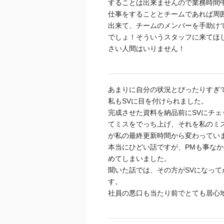
することは出来ませんので業務時間
仕事をすることとチームであれば周
出来て、チームのメンバーを手助け
でしょ！そういうスタッフに来てほ
さい人間はいりません！
あまりに自分の状況とぴったりすぎ
私もSVに目を付けられました。
完成させた資料を納品前にSVにチ
てミスをでっち上げ、それを私のミ
が私の最終更新時間から変わってい
本当にひどい話ですが、PMも事な
めてしまいました。
聞いた話では、その方がSVになって
す。
社員の悪口も当たり前でとても居心