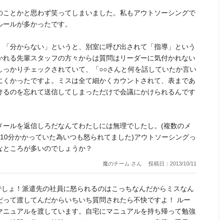
のことかと思わず笑ってしまいました。私もアウトソーシングで
ルールが多かったです。
。「分からない」というと、別室に呼び出されて「指導」という
かれる先輩スタッフの方々からは質問はリーダーに気付かれない
しっかりチェックされていて、「○○さんと何を話していたか言い
にくかったですよ。ミスは全て細かくカウントされて、表まであ
けるのを忘れて送信してしまっただけで会議にかけられるんです
メールを返信しろだなんてわたしには無理でしたし。(複数のメ
10分かかっていた為いつも怒られてました)アウトソーシングっ
なところが多いのでしょうか？
魔のチーム さん
投稿日：2013/10/11
でしょ！派遣先の社員に怒られるのはこっちなんだからミスなん
だって渡してんだからいちいち質問されたら不快ですよ！ ルー
マニュアルを渡しています。自宅にマニュアルを持ち帰って勉強