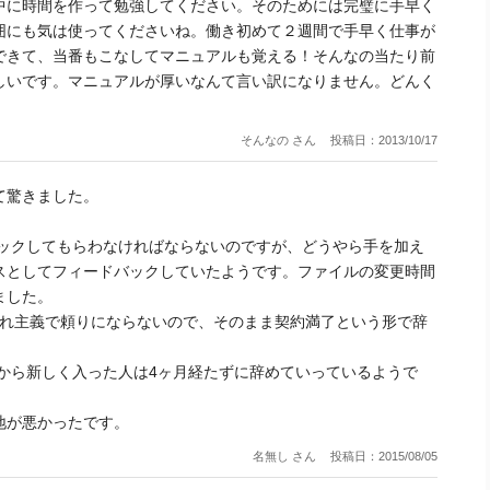
中に時間を作って勉強してください。そのためには完璧に手早く
囲にも気は使ってくださいね。働き初めて２週間で手早く仕事が
できて、当番もこなしてマニュアルも覚える！そんなの当たり前
しいです。マニュアルが厚いなんて言い訳になりません。どんく
そんなの さん
投稿日：2013/10/17
て驚きました。
ェックしてもらわなければならないのですが、どうやら手を加え
スとしてフィードバックしていたようです。ファイルの変更時間
ました。
かれ主義で頼りにならないので、そのまま契約満了という形で辞
から新しく入った人は4ヶ月経たずに辞めていっているようで
地が悪かったです。
名無し さん
投稿日：2015/08/05