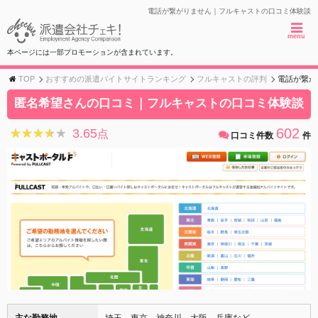
電話が繋がりません｜フルキャストの口コミ体験談
menu
本ページには一部プロモーションが含まれています。
TOP
おすすめの派遣バイトサイトランキング
フルキャストの評判
電話が繋が
匿名希望さんの口コミ｜フルキャストの口コミ体験談
602
3.65
★★★★★
★★★★★
点
口コミ件数
件
主な勤務地
埼玉、東京、神奈川、大阪、兵庫など