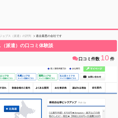
ジョブス（派遣）の評判
過去最悪の会社です
ス（派遣）の口コミ体験談
10
口コミ件数
件