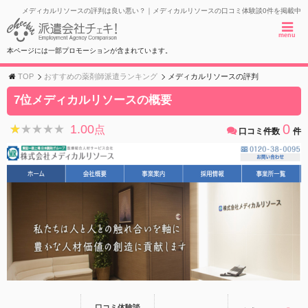
メディカルリソースの評判は良い悪い？｜メディカルリソースの口コミ体験談0件を掲載中
menu
本ページには一部プロモーションが含まれています。
TOP
おすすめの薬剤師派遣ランキング
メディカルリソースの評判
7位メディカルリソースの概要
0
1.00
★★★★★
★★★★★
点
口コミ件数
件
口コミ体験談